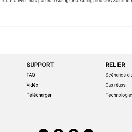
ne, ont ouvert leurs portes à Guangzhou. Guangzhou GRG Solution tec
SUPPORT
RELIER
FAQ
Scénarios d’
Vidéo
Cas réussi
Télécharger
Technologie