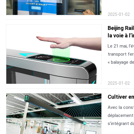
2025-01-02
Beijing Ra
la voie à 
Le 21 mai, l’
transport fer
« balayage de
2025-01-02
Cultiver e
Avec la const
déplacement e
s’intégrant 