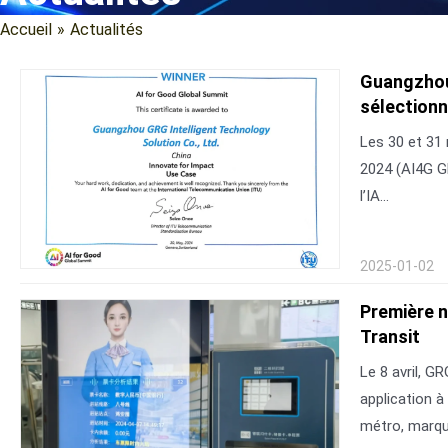
Accueil
»
Actualités
Guangzhou 
sélectionn
Les 30 et 31
2024 (AI4G G
l’IA...
2025-01-02
Première n
Transit
Le 8 avril, 
application à
métro, marqua