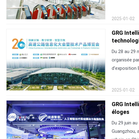
2025-01-02
GRG Intell
technologi
Du 28 au 29 m
organisée pa
d’exposition 
2025-01-02
GRG Intell
éloges
Du 29 juin au
Guangzhou, ai