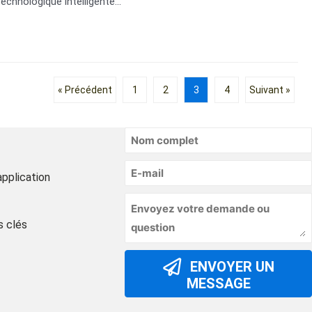
hnologique intelligente...
« Précédent
1
2
3
4
Suivant »
application
s clés
ENVOYER UN
MESSAGE