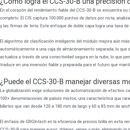
¿Cómo logra el CCS-30-B una precisión d
En el corazón del rendimiento fiable del CCS-30-B se encuentra su
completo. El CIS captura 100.000 puntos de datos por nota, analiz
y las firmas de tinta. Este enfoque de doble capa logra una tasa d
El algoritmo de clasificación inteligente del módulo mejora aún más
automáticamente a una caja de almacenamiento separada, lo que evit
actualiza a través de una conectividad segura en la nube, lo que p
traduce en una inversión fiable y preparada para el futuro que mant
¿Puede el CCS-30-B manejar diversas m
La globalización exige soluciones de automatización de efectivo 
100+ denominaciones de países mixtos, una característica que rara 
billetes que van desde 120 a 180 mm de largo y 60 a 85 mm de anch
El énfasis de GRGIntech en la eficiencia de precios brilla en esta 
CCS-30-B para manejar euros, dólares, yenes y más, eliminando la 