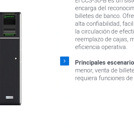
El CCS-30-B es un sis
encarga del reconocimi
billetes de banco. Ofr
alta confiabilidad, fa
la circulación de efec
reemplazo de cajas, mi
eficiencia operativa.
Principales escenario
menor, venta de billet
requiera funciones de 