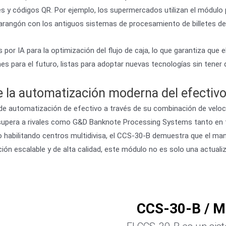
iles y códigos QR. Por ejemplo, los supermercados utilizan el módu
 parangón con los antiguos sistemas de procesamiento de billetes d
 por IA para la optimización del flujo de caja, lo que garantiza que
 para el futuro, listas para adoptar nuevas tecnologías sin tener qu
e la automatización moderna del efectiv
 de automatización de efectivo a través de su combinación de velocid
 supera a rivales como G&D Banknote Processing Systems tanto en fu
o habilitando centros multidivisa, el CCS-30-B demuestra que el man
ón escalable y de alta calidad, este módulo no es solo una actualiz
CCS-30-B / Mó