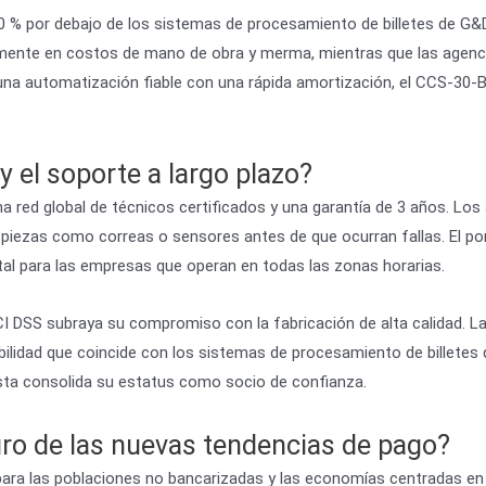
 % por debajo de los sistemas de procesamiento de billetes de G&D,
mente en costos de mano de obra y merma, mientras que las agenci
 una automatización fiable con una rápida amortización, el CCS-30-B
y el soporte a largo plazo?
 red global de técnicos certificados y una garantía de 3 años. Lo
iezas como correas o sensores antes de que ocurran fallas. El por
tal para las empresas que operan en todas las zonas horarias.
CI DSS subraya su compromiso con la fabricación de alta calidad. L
idad que coincide con los sistemas de procesamiento de billetes de 
ta consolida su estatus como socio de confianza.
uro de las nuevas tendencias de pago?
l para las poblaciones no bancarizadas y las economías centradas en 