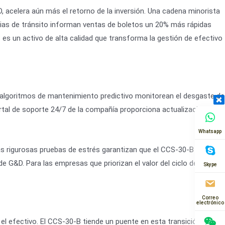
 acelera aún más el retorno de la inversión. Una cadena minorista
as de tránsito informan ventas de boletos un 20% más rápidas
 es un activo de alta calidad que transforma la gestión de efectivo
s algoritmos de mantenimiento predictivo monitorean el desgaste de
tal de soporte 24/7 de la compañía proporciona actualizaciones de
Whatsapp
as rigurosas pruebas de estrés garantizan que el CCS-30-B resista
G&D. Para las empresas que priorizan el valor del ciclo de vida, la
Skype
Correo
electrónico
el efectivo. El CCS-30-B tiende un puente en esta transición,