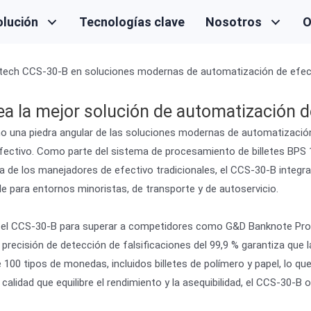
olución
Tecnologías clave
Nosotros
O
RGIntech CCS-30-B en soluciones modernas de automatización de efec
 la mejor solución de automatización de
mo una piedra angular de las soluciones modernas de automatizació
en efectivo. Como parte del sistema de procesamiento de billetes B
ncia de los manejadores de efectivo tradicionales, el CCS-30-B integ
le para entornos minoristas, de transporte y de autoservicio.
ñó el CCS-30-B para superar a competidores como G&D Banknote Pro
precisión de detección de falsificaciones del 99,9 % garantiza que 
 100 tipos de monedas, incluidos billetes de polímero y papel, lo que
idad que equilibre el rendimiento y la asequibilidad, el CCS-30-B of