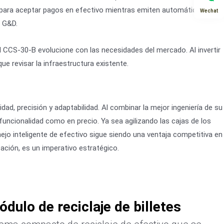
lo para aceptar pagos en efectivo mientras emiten automáticamente
Wechat
e G&D.
 el CCS-30-B evolucione con las necesidades del mercado. Al invertir
e revisar la infraestructura existente.
o
ad, precisión y adaptabilidad. Al combinar la mejor ingeniería de su
ncionalidad como en precio. Ya sea agilizando las cajas de los
ejo inteligente de efectivo sigue siendo una ventaja competitiva en
ación, es un imperativo estratégico.
dulo de reciclaje de billetes