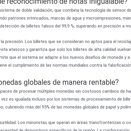
e reconocimiento de notas inigualable?
 sistema de doble validación, que combina la tecnología de sensor 
ando patrones intrincados, marcas de agua y microimpresiones, mien
e detección de billetes falsos del 99,9 %, superando en precisión a
 la precisión. Los billetes que se consideran no aptos para el recic
a atascos y garantiza que solo los billetes de alta calidad vuelvan
ermite que el sistema se adapte a los nuevos diseños de moneda y a
iene el cumplimiento de las normas mundiales contra la falsificación
onedas globales de manera rentable?
capaces de procesar múltiples monedas sin costosos cambios de ha
vez es igualada incluso por los sistemas de procesamiento de billet
o, cubriendo más del 95% de las monedas globales de papel y polím
versatilidad. Los minoristas que operan en áreas transfronterizas o 
necesidad de dispositivos específicos de la región. La configuraci