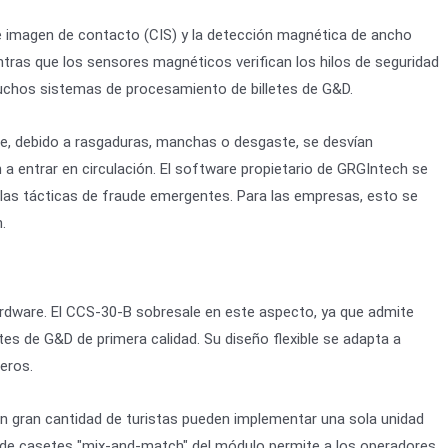
de imagen de contacto (CIS) y la detección magnética de ancho
tras que los sensores magnéticos verifican los hilos de seguridad
 muchos sistemas de procesamiento de billetes de G&D.
laje, debido a rasgaduras, manchas o desgaste, se desvían
 a entrar en circulación. El software propietario de GRGIntech se
 las tácticas de fraude emergentes. Para las empresas, esto se
.
rdware. El CCS-30-B sobresale en este aspecto, ya que admite
es de G&D de primera calidad. Su diseño flexible se adapta a
eros.
con gran cantidad de turistas pueden implementar una sola unidad
ón de casetes "mix-and-match" del módulo permite a los operadores