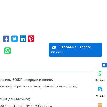
Отправить запрос
сейчас
ванием 600DPI спереди и сзади;
Ватсап
я в инфракрасном и ультрафиолетовом свете;
Скайп
ания данных чипа;
ое к настольному компьютеру;