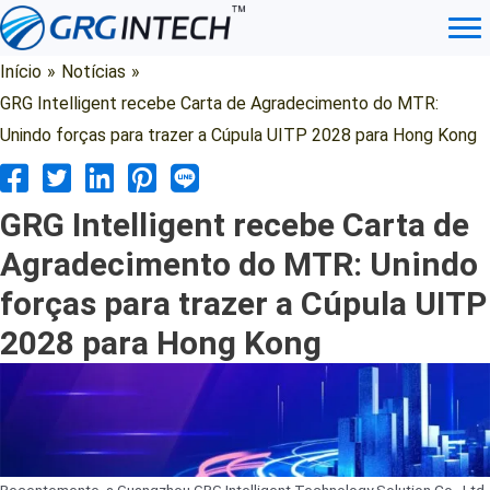
Ir
para
o
Início
»
Notícias
»
conteúdo
GRG Intelligent recebe Carta de Agradecimento do MTR:
Unindo forças para trazer a Cúpula UITP 2028 para Hong Kong
GRG Intelligent recebe Carta de
Agradecimento do MTR: Unindo
forças para trazer a Cúpula UITP
2028 para Hong Kong
Recentemente, a Guangzhou GRG Intelligent Technology Solution Co., Ltd.